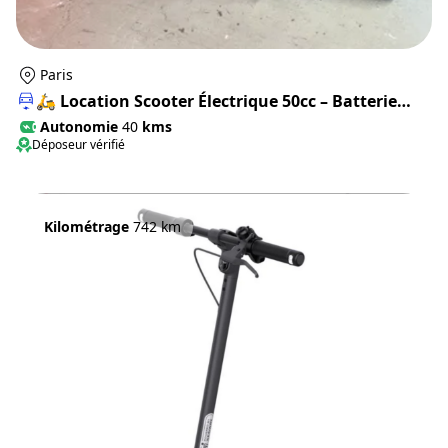
Paris
🛵 Location Scooter Électrique 50cc – Batterie
Échangeable ⚡
Autonomie
40
kms
Déposeur vérifié
Kilométrage
742 km