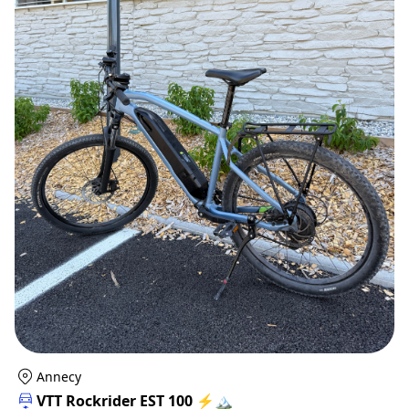
Annecy
VTT Rockrider EST 100 ⚡️🏔️